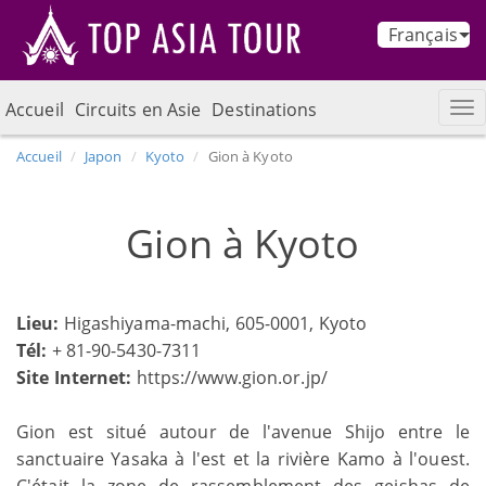
Français
Accueil
Circuits en Asie
Destinations
Accueil
Japon
Kyoto
Gion à Kyoto
Gion à Kyoto
Lieu:
Higashiyama-machi, 605-0001, Kyoto
Tél:
+ 81-90-5430-7311
Site Internet:
https://www.gion.or.jp/
Gion est situé autour de l'avenue Shijo entre le
sanctuaire Yasaka à l'est et la rivière Kamo à l'ouest.
C'était la zone de rassemblement des geishas de