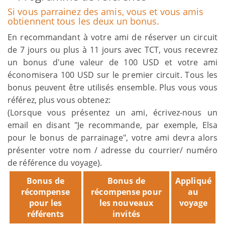
Si vous parrainez des amis, vous et vous amis
obtiennent tous les deux un bonus.
En recommandant à votre ami de réserver un circuit
de 7 jours ou plus à 11 jours avec TCT, vous recevrez
un bonus d'une valeur de 100 USD et votre ami
économisera 100 USD sur le premier circuit. Tous les
bonus peuvent être utilisés ensemble. Plus vous vous
référez, plus vous obtenez:
(Lorsque vous présentez un ami, écrivez-nous un
email en disant "Je recommande, par exemple, Elsa
pour le bonus de parrainage", votre ami devra alors
présenter votre nom / adresse du courrier/ numéro
de référence du voyage).
Bonus de
Bonus de
Appliqué
récompense
récompense pour
au
pour les
les nouveaux
voyage
référents
invités