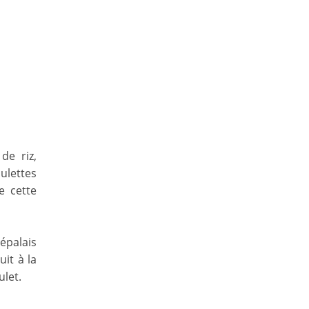
de riz,
ulettes
e cette
Népalais
it à la
ulet.