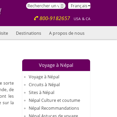
Français
800-9182657
USA & CA
isite
Destinations
A propos de nous
Voyage à Népal
Voyage à Népal
e sorte
Circuits à Népal
nde, de
Sites à Népal
ont les
Népal Culture et coutume
 sur la
Népal Recommandations
Népal Astuces de voyage