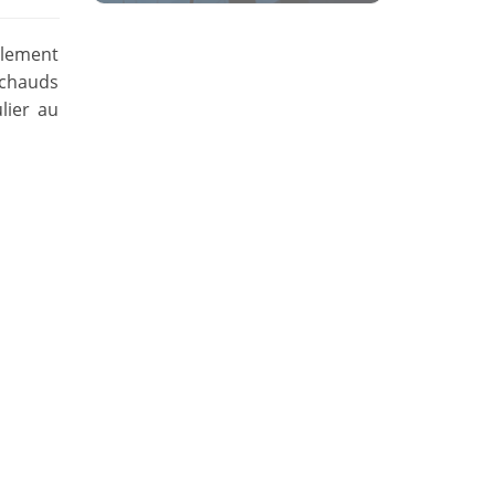
alement
s chauds
lier au