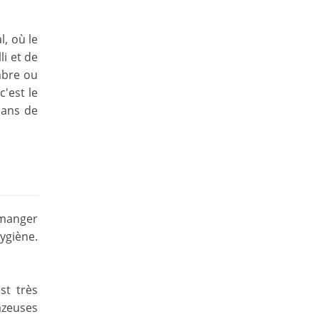
l, où le
li et de
mbre ou
c'est le
dans de
 manger
ygiène.
st très
azeuses