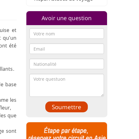
Avoir une question
uise et
t qu'un
ont été
llants.
de base
mme les
Soumettre
leur,
les que
ge sont