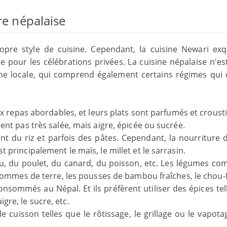
re népalaise
opre style de cuisine. Cependant, la cuisine Newari exq
ue pour les célébrations privées. La cuisine népalaise n'es
ne locale, qui comprend également certains régimes qui 
ux repas abordables, et leurs plats sont parfumés et crousti
nt pas très salée, mais aigre, épicée ou sucrée.
nt du riz et parfois des pâtes. Cependant, la nourriture 
principalement le maïs, le millet et le sarrasin.
u, du poulet, du canard, du poisson, etc. Les légumes co
 pommes de terre, les pousses de bambou fraîches, le chou-f
sommés au Népal. Et ils préfèrent utiliser des épices tel
aigre, le sucre, etc.
cuisson telles que le rôtissage, le grillage ou le vapota