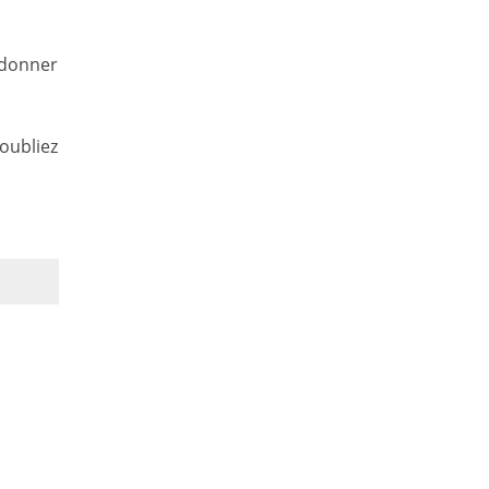
 donner
'oubliez