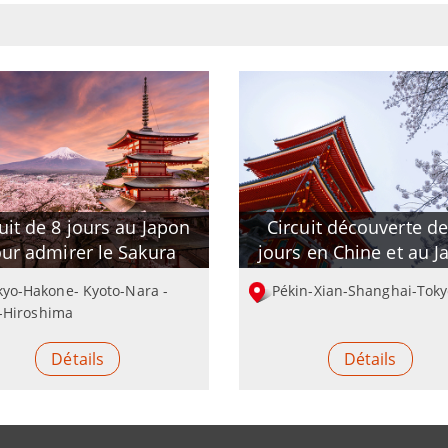
uit de 8 jours au Japon
Circuit découverte de
ur admirer le Sakura
jours en Chine et au J
kyo-Hakone- Kyoto-Nara -
Pékin-Xian-Shanghai-Tok
-Hiroshima
Détails
Détails