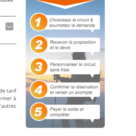
vallée
de tarif
former à
'autres