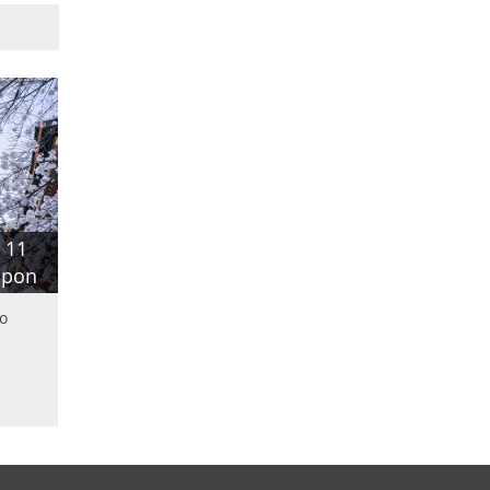
 11
apon
yo