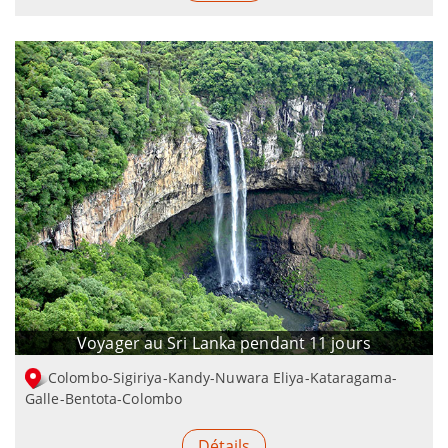
Voyager au Sri Lanka pendant 11 jours
Colombo-Sigiriya-Kandy-Nuwara Eliya-Kataragama-
Galle-Bentota-Colombo
Détails