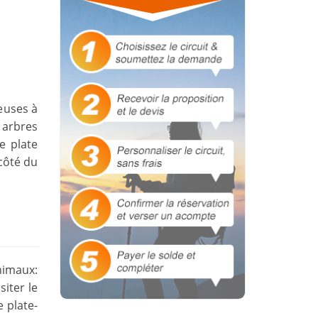
euses à
s arbres
e plate
 côté du
nimaux:
siter le
e plate-