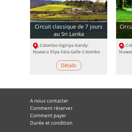
Circuit classique de 7 jours
Circu
au Sri Lanka
Colombo-Sigiriya-Kandy-
Co
Nuwara Eliya-Yala-Galle-Colombo
Nuwar
Détails
A nous contacter
Comment réserver
Comment payer
Durée et condition