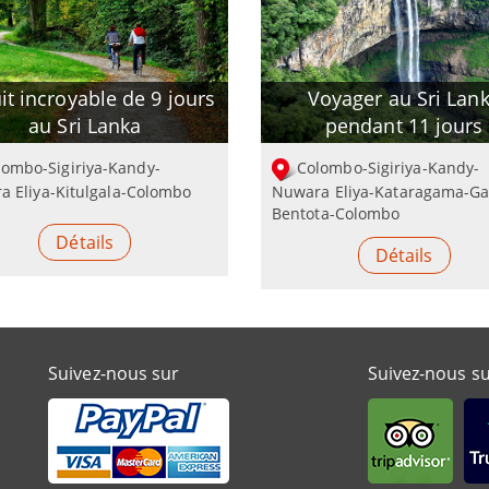
it incroyable de 9 jours
Voyager au Sri Lan
au Sri Lanka
pendant 11 jours
lombo-Sigiriya-Kandy-
Colombo-Sigiriya-Kandy-
a Eliya-Kitulgala-Colombo
Nuwara Eliya-Kataragama-Gal
Bentota-Colombo
Détails
Détails
Suivez-nous sur
Suivez-nous s