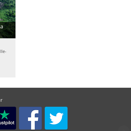
ka
le-
ur