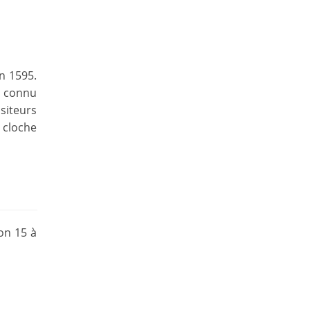
en 1595.
t connu
siteurs
a cloche
on 15 à